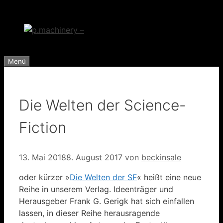
Zum
Inhalt
springen
Menü
Die Welten der Science-
Fiction
13. Mai 2018
8. August 2017
von
beckinsale
oder kürzer »
Die Welten der SF
« heißt eine neue
Reihe in unserem Verlag. Ideenträger und
Herausgeber Frank G. Gerigk hat sich einfallen
lassen, in dieser Reihe herausragende