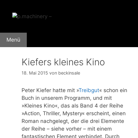
Zum
Inhalt
springen
Menü
Kiefers kleines Kino
18. Mai 2015
von
beckinsale
Peter Kiefer hatte mit »
Treibgut
« schon ein
Buch in unserem Programm, und mit
»Kleines Kino«, das als Band 4 der Reihe
»Action, Thriller, Mystery« erscheint, einen
Roman nachgelegt, der die drei Elemente
der Reihe – siehe vorher – mit einem
fantastischen Element verbindet. Durch