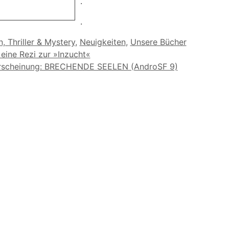
.
.
orien
n, Thriller & Mystery
,
Neuigkeiten
,
Unsere Bücher
eine Rezi zur »Inzucht«
rscheinung: BRECHENDE SEELEN (AndroSF 9)