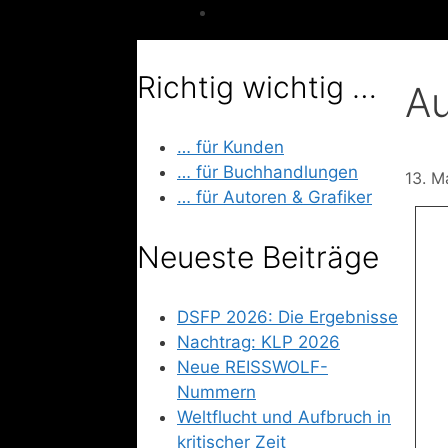
Richtig wichtig …
Au
… für Kunden
… für Buchhandlungen
13. M
… für Autoren & Grafiker
Neueste Beiträge
DSFP 2026: Die Ergebnisse
Nachtrag: KLP 2026
Neue REISSWOLF-
Nummern
Weltflucht und Aufbruch in
kritischer Zeit