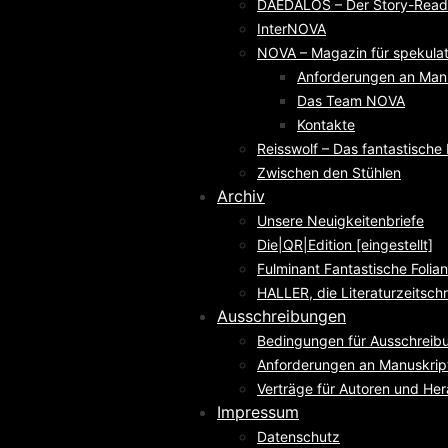
DAEDALOS – Der Story-Reade
InterNOVA
NOVA – Magazin für spekulati
Anforderungen an Man
Das Team NOVA
Kontakte
Reisswolf – Das fantastisch
Zwischen den Stühlen
Archiv
Unsere Neuigkeitenbriefe
Die|QR|Edition [eingestellt]
Fulminant Fantastische Folian
HALLER, die Literaturzeitschri
Ausschreibungen
Bedingungen für Ausschreib
Anforderungen an Manuskrip
Verträge für Autoren und He
Impressum
Datenschutz