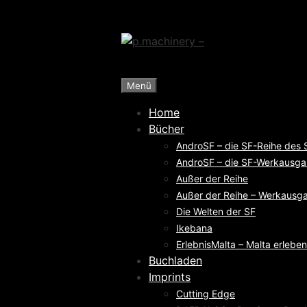
Zum
Inhalt
springen
Menü
Home
Bücher
AndroSF – die SF-Reihe des
AndroSF – die SF-Werkausga
Außer der Reihe
Außer der Reihe – Werkausga
Die Welten der SF
Ikebana
ErlebnisMalta – Malta erleben
Buchladen
Imprints
Cutting Edge