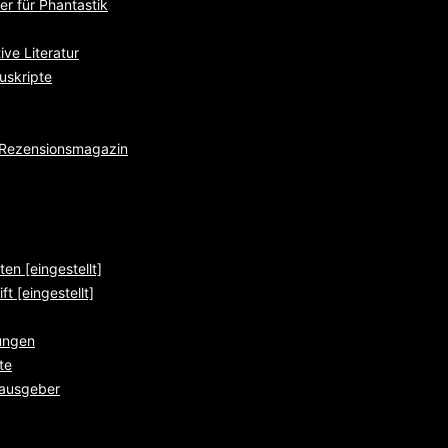
r für Phantastik
ve Literatur
uskripte
e Rezensionsmagazin
ten [eingestellt]
ft [eingestellt]
ungen
te
rausgeber