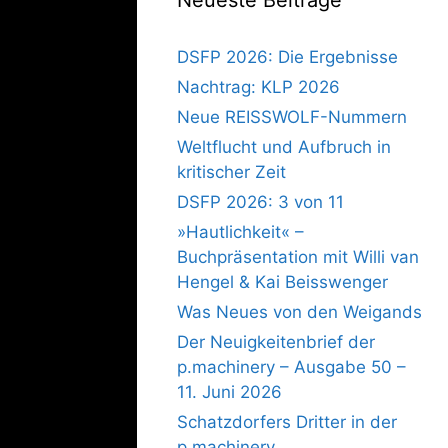
DSFP 2026: Die Ergebnisse
Nachtrag: KLP 2026
Neue REISSWOLF-Nummern
Weltflucht und Aufbruch in
kritischer Zeit
DSFP 2026: 3 von 11
»Hautlichkeit« –
Buchpräsentation mit Willi van
Hengel & Kai Beisswenger
Was Neues von den Weigands
Der Neuigkeitenbrief der
p.machinery – Ausgabe 50 –
11. Juni 2026
Schatzdorfers Dritter in der
p.machinery