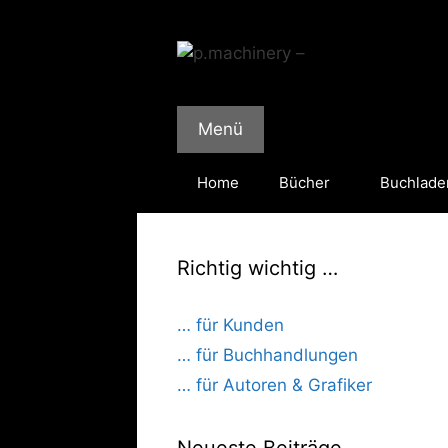
Zum
Inhalt
springen
Menü
Home
Bücher
Buchlade
Richtig wichtig …
… für Kunden
… für Buchhandlungen
… für Autoren & Grafiker
Neueste Beiträge