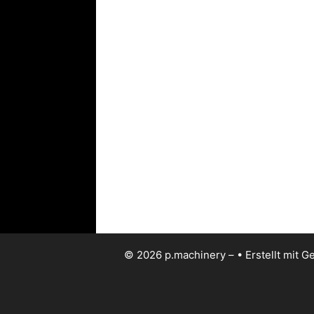
© 2026 p.machinery –
• Erstellt mit
Ge