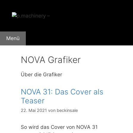
Zum
Inhalt
springen
Menü
NOVA Grafiker
Über die Grafiker
NOVA 31: Das Cover als
Teaser
22. Mai 2021
von
beckinsale
So wird das Cover von NOVA 31