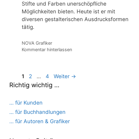
Stifte und Farben unerschöpfliche
Möglichkeiten bieten. Heute ist er mit
diversen gestalterischen Ausdrucksformen
tätig.
Kategorien
NOVA Grafiker
Kommentar hinterlassen
Seite
Seite
Seite
1
2
…
4
Weiter
→
Richtig wichtig …
… für Kunden
… für Buchhandlungen
… für Autoren & Grafiker