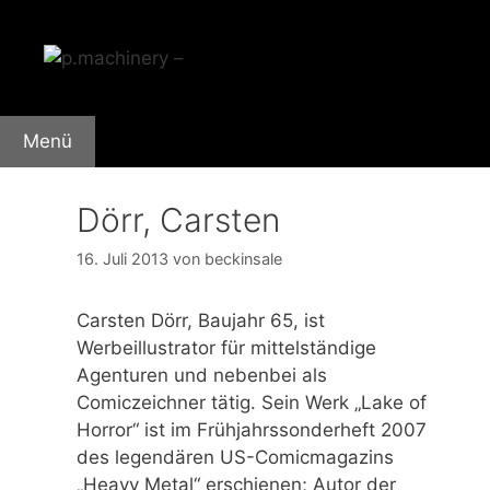
Zum
Inhalt
springen
Menü
Dörr, Carsten
16. Juli 2013
von
beckinsale
Carsten Dörr, Baujahr 65, ist
Werbeillustrator für mittelständige
Agenturen und nebenbei als
Comiczeichner tätig. Sein Werk „Lake of
Horror“ ist im Frühjahrssonderheft 2007
des legendären US-Comicmagazins
„Heavy Metal“ erschienen; Autor der