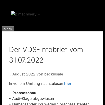
Zum
Inhalt
springen
Menü
Der VDS-Infobrief vom
31.07.2022
1. August 2022
von
beckinsale
In vollem Umfang nachzulesen
hier
.
1. Presseschau
• Audi-Klage abgewiesen
• Namensänderung wegen Sprachassistenten