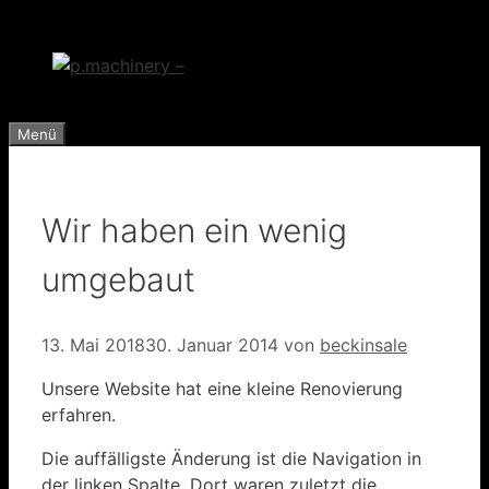
Zum
Inhalt
springen
Menü
Wir haben ein wenig
umgebaut
13. Mai 2018
30. Januar 2014
von
beckinsale
Unsere Website hat eine kleine Renovierung
erfahren.
Die auffälligste Änderung ist die Navigation in
der linken Spalte. Dort waren zuletzt die