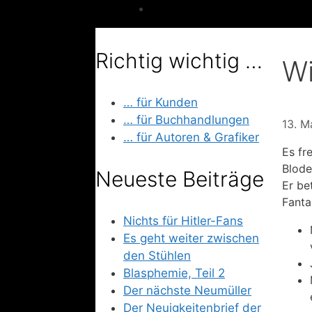
Richtig wichtig …
Wi
… für Kunden
… für Buchhandlungen
13. M
… für Autoren & Grafiker
Es fr
Blode
Neueste Beiträge
Er be
Fanta
Nichts für Hitler-Fans
Es geht weiter zwischen
den Stühlen
Blasphemie, Teil 2
Der nächste Neumüller
Der Neuigkeitenbrief der