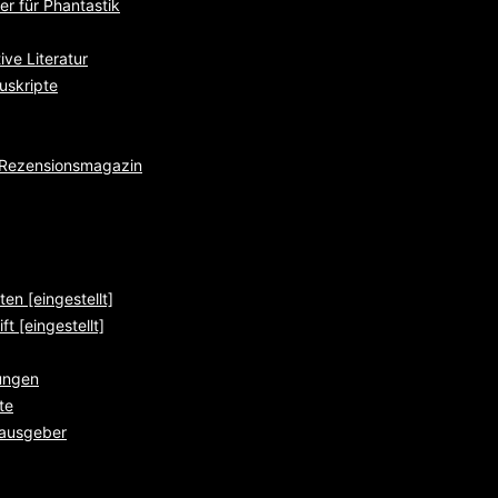
r für Phantastik
ve Literatur
uskripte
e Rezensionsmagazin
ten [eingestellt]
ft [eingestellt]
ungen
te
rausgeber