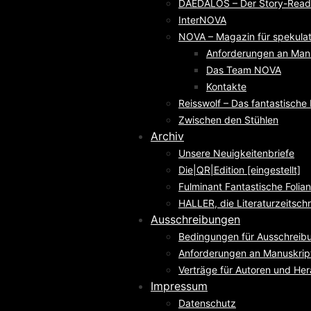
DAEDALOS – Der Story-Reade
InterNOVA
NOVA – Magazin für spekulati
Anforderungen an Man
Das Team NOVA
Kontakte
Reisswolf – Das fantastisch
Zwischen den Stühlen
Archiv
Unsere Neuigkeitenbriefe
Die|QR|Edition [eingestellt]
Fulminant Fantastische Folian
HALLER, die Literaturzeitschri
Ausschreibungen
Bedingungen für Ausschreib
Anforderungen an Manuskrip
Verträge für Autoren und He
Impressum
Datenschutz