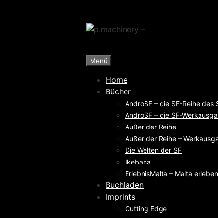
Zum
Inhalt
springen
Menü
Home
Bücher
AndroSF – die SF-Reihe des
AndroSF – die SF-Werkausga
Außer der Reihe
Außer der Reihe – Werkausga
Die Welten der SF
Ikebana
ErlebnisMalta – Malta erleben
Buchladen
Imprints
Cutting Edge