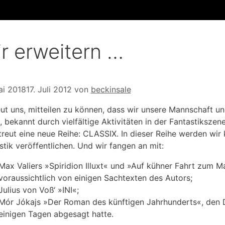
r erweitern …
ai 2018
17. Juli 2012
von
beckinsale
eut uns, mitteilen zu können, dass wir unsere Mannschaft u
, bekannt durch vielfältige Aktivitäten in der Fantastikszen
treut eine neue Reihe: CLASSIX. In dieser Reihe werden wir k
stik veröffentlichen. Und wir fangen an mit:
Max Valiers »Spiridion Illuxt« und »Auf kühner Fahrt zum M
voraussichtlich von einigen Sachtexten des Autors;
Julius von Voß‘ »INI«;
Mór Jókajs »Der Roman des künftigen Jahrhunderts«, den Die
einigen Tagen abgesagt hatte.