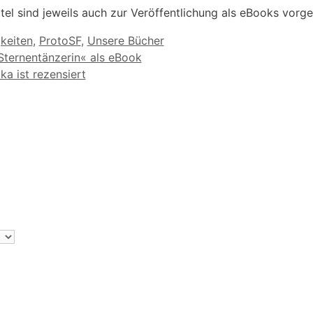
itel sind jeweils auch zur Veröffentlichung als eBooks vorg
orien
keiten
,
ProtoSF
,
Unsere Bücher
Sternentänzerin« als eBook
ka ist rezensiert