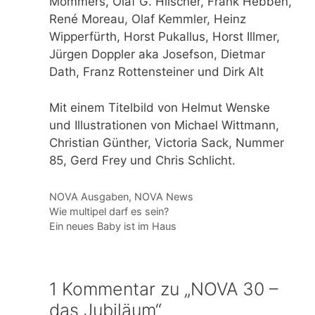
Mommers, Olaf G. Hilscher, Frank Hebben,
René Moreau, Olaf Kemmler, Heinz
Wipperfürth, Horst Pukallus, Horst Illmer,
Jürgen Doppler aka Josefson, Dietmar
Dath, Franz Rottensteiner und Dirk Alt
Mit einem Titelbild von Helmut Wenske
und Illustrationen von Michael Wittmann,
Christian Günther, Victoria Sack, Nummer
85, Gerd Frey und Chris Schlicht.
Kategorien
NOVA Ausgaben
,
NOVA News
Wie multipel darf es sein?
Ein neues Baby ist im Haus
1 Kommentar zu „NOVA 30 –
das Jubiläum“