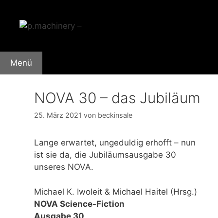
Zum
Inhalt
springen
Menü
NOVA 30 – das Jubiläum
25. März 2021
von
beckinsale
Lange erwartet, ungeduldig erhofft – nun
ist sie da, die Jubiläumsausgabe 30
unseres NOVA.
Michael K. Iwoleit & Michael Haitel (Hrsg.)
NOVA Science-Fiction
Ausgabe 30