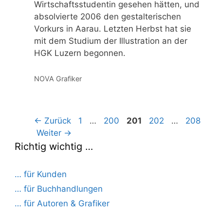
Wirtschaftsstudentin gesehen hätten, und
absolvierte 2006 den gestalterischen
Vorkurs in Aarau. Letzten Herbst hat sie
mit dem Studium der Illustration an der
HGK Luzern begonnen.
Kategorien
NOVA Grafiker
Seite
Seite
Seite
Seite
Seite
←
Zurück
1
…
200
201
202
…
208
Weiter
→
Richtig wichtig …
… für Kunden
… für Buchhandlungen
… für Autoren & Grafiker