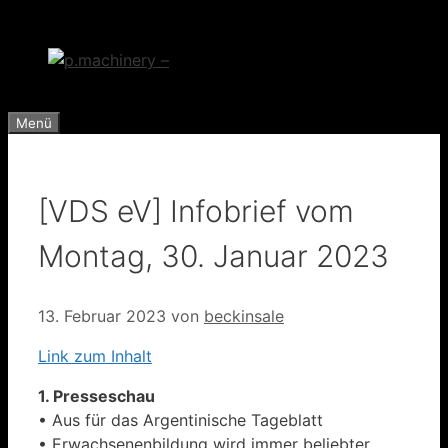
Zum
Inhalt
springen
Menü
[VDS eV] Infobrief vom
Montag, 30. Januar 2023
13. Februar 2023
von
beckinsale
Link zum Inhalt
1. Presseschau
• Aus für das Argentinische Tageblatt
• Erwachsenenbildung wird immer beliebter