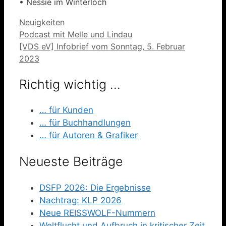
• Nessie im Winterloch
Kategorien
Neuigkeiten
Podcast mit Melle und Lindau
[VDS eV] Infobrief vom Sonntag, 5. Februar
2023
Richtig wichtig …
… für Kunden
… für Buchhandlungen
… für Autoren & Grafiker
Neueste Beiträge
DSFP 2026: Die Ergebnisse
Nachtrag: KLP 2026
Neue REISSWOLF-Nummern
Weltflucht und Aufbruch in kritischer Zeit