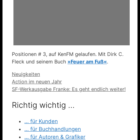
Positionen # 3, auf KenFM gelaufen. Mit Dirk C.
Fleck und seinem Buch
»Feuer am Fuß«
.
Kategorien
Neuigkeiten
Action im neuen Jahr
SF-Werkausgabe Franke: Es geht endlich weiter!
Richtig wichtig …
… für Kunden
… für Buchhandlungen
… für Autoren & Grafiker