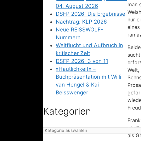
man s
04. August 2026
Weish
DSFP 2026: Die Ergebnisse
nur e
Nachtrag: KLP 2026
eines
Neue REISSWOLF-
ramaz
Nummern
Weltflucht und Aufbruch in
Beide
kritischer Zeit
sucht
DSFP 2026: 3 von 11
erfor
»Hautlichkeit« –
Welt,
Buchpräsentation mit Willi
Sehns
van Hengel & Kai
Prosa
Beisswenger
gefor
wiede
Freud
Kategorien
Frank
die E
Kategorien
als G