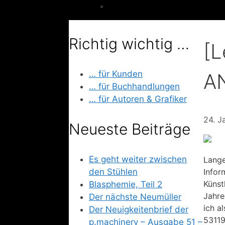
Richtig wichtig …
[L
… für Kunden
A
… für Buchhandlungen
… für Autoren & Grafiker
24. J
Neueste Beiträge
Es geht weiter zwischen
Lange
den Stühlen
Infor
Künst
Blasphemie, Teil 2
Jahre
Der nächste Neumüller
ich a
Der Neuigkeitenbrief der
53119
p.machinery – Ausgabe 51 –