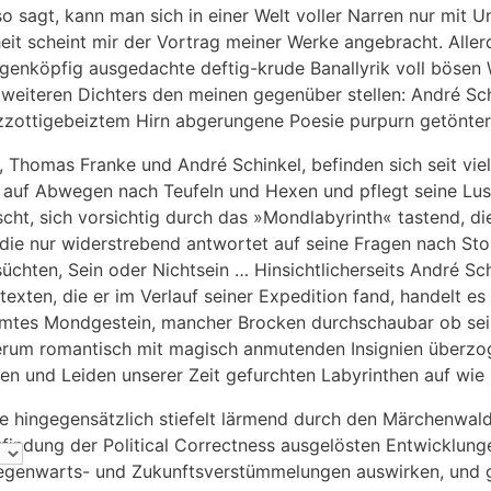
o sagt, kann man sich in einer Welt voller Narren nur mit 
eit scheint mir der Vortrag meiner Werke angebracht. Allerd
igenköpfig ausgedachte deftig-krude Banallyrik voll bösen 
 weiteren Dichters den meinen gegenüber stellen: André Sc
zottigebeiztem Hirn abgerungene Poesie purpurn getönter S
, Thomas Franke und André Schinkel, befinden sich seit vie
 auf Abwegen nach Teufeln und Hexen und pflegt seine Lu
scht, sich vorsichtig durch das »Mondlabyrinth« tastend, di
 die nur widerstrebend antwortet auf seine Fragen nach St
üchten, Sein oder Nichtsein … Hinsichtlicherseits André S
texten, die er im Verlauf seiner Expedition fand, handelt es
mtes Mondgestein, mancher Brocken durchschaubar ob seine
rum romantisch mit magisch anmutenden Insignien überzoge
en und Leiden unserer Zeit gefurchten Labyrinthen auf wi
e hingegensätzlich stiefelt lärmend durch den Märchenwal
rfindung der Political Correctness ausgelösten Entwicklungen
egenwarts- und Zukunftsverstümmelungen auswirken, und gle