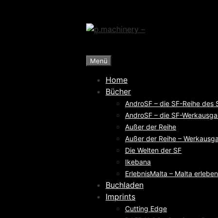
Zum
Inhalt
springen
Menü
Home
Bücher
AndroSF – die SF-Reihe des
AndroSF – die SF-Werkausga
Außer der Reihe
Außer der Reihe – Werkausga
Die Welten der SF
Ikebana
ErlebnisMalta – Malta erleben
Buchladen
Imprints
Cutting Edge