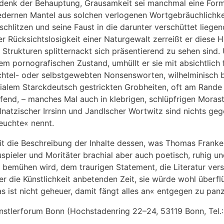
denk der Behauptung, Grausamkeit sei manchmal eine Form 
edernen Mantel aus solchen verlogenen Wortgebräuchlichkei
schlitzen und seine Faust in die darunter verschüttet lieg
er Rücksichtslosigkeit einer Naturgewalt zerreißt er diese 
 Strukturen splitternackt sich präsentierend zu sehen sind
em pornografischen Zustand, umhüllt er sie mit absichtlic
htel- oder selbstgewebten Nonsensworten, wilhelminisch b
ialem Starckdeutsch gestrickten Grobheiten, oft am Rand
ifend, – manches Mal auch in klebrigen, schlüpfrigen Moras
lnatzischer Irrsinn und Jandlscher Wortwitz sind nichts geg
uchte« nennt.
t die Beschreibung der Inhalte dessen, was Thomas Franke
spieler und Moritäter brachial aber auch poetisch, ruhig un
 bemühen wird, dem traurigen Statement, die Literatur ver
er die Künstlichkeit anbetenden Zeit, sie würde wohl überf
s ist nicht geheuer, damit fängt alles an« entgegen zu panz
nstlerforum Bonn (Hochstadenring 22–24, 53119 Bonn, Tel