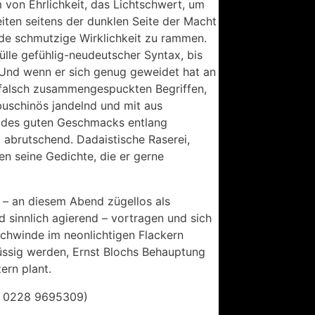
von Ehrlichkeit, das Lichtschwert, um
ten seitens der dunklen Seite der Macht
ende schmutzige Wirklichkeit zu rammen.
Hülle gefühlig-neudeutscher Syntax, bis
. Und wenn er sich genug geweidet hat an
h falsch zusammengespuckten Begriffen,
uschinös jandelnd und mit aus
e des guten Geschmacks entlang
t abrutschend. Dadaistische Raserei,
en seine Gedichte, die er gerne
 – an diesem Abend zügellos als
d sinnlich agierend – vortragen und sich
schwinde im neonlichtigen Flackern
lüssig werden, Ernst Blochs Behauptung
ern plant.
.: 0228 9695309)