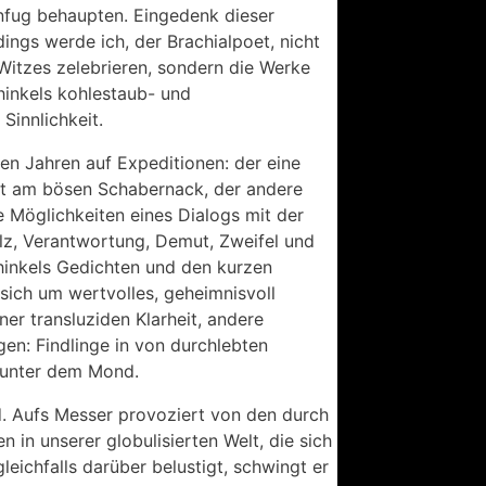
Unfug behaupten. Eingedenk dieser
ings werde ich, der Brachialpoet, nicht
Witzes zelebrieren, sondern die Werke
hinkels kohlestaub- und
innlichkeit.
len Jahren auf Expeditionen: der eine
st am bösen Schabernack, der andere
e Möglichkeiten eines Dialogs mit der
olz, Verantwortung, Demut, Zweifel und
chinkels Gedichten und den kurzen
 sich um wertvolles, geheimnisvoll
r transluziden Klarheit, andere
n: Findlinge in von durchlebten
e unter dem Mond.
d. Aufs Messer provoziert von den durch
 in unserer globulisierten Welt, die sich
ichfalls darüber belustigt, schwingt er