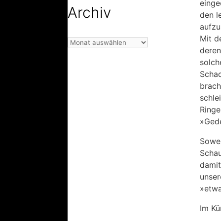
einge
Archiv
den l
aufzu
Mit d
Archiv
deren
solch
Schac
brach
schle
Ringe
»Gede
Sowei
Schau
damit
unser
»etwa
Im Kü