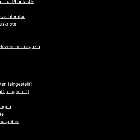
r für Phantastik
ve Literatur
uskripte
e Rezensionsmagazin
ten [eingestellt]
ft [eingestellt]
ungen
te
rausgeber