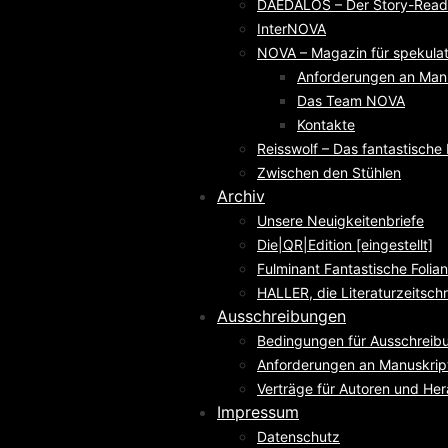
DAEDALOS – Der Story-Reade
InterNOVA
NOVA – Magazin für spekulati
Anforderungen an Man
Das Team NOVA
Kontakte
Reisswolf – Das fantastisch
Zwischen den Stühlen
Archiv
Unsere Neuigkeitenbriefe
Die|QR|Edition [eingestellt]
Fulminant Fantastische Folian
HALLER, die Literaturzeitschri
Ausschreibungen
Bedingungen für Ausschreib
Anforderungen an Manuskrip
Verträge für Autoren und He
Impressum
Datenschutz