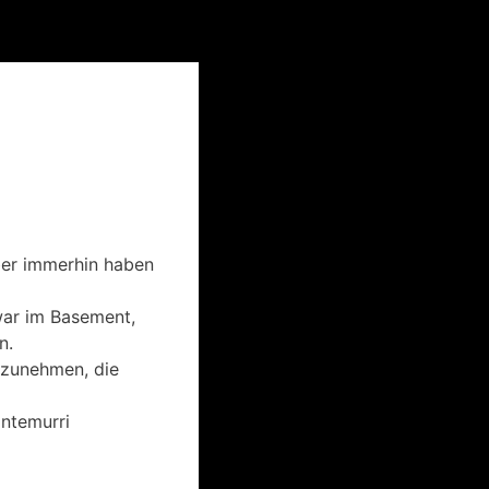
aber immerhin haben
war im Basement,
n.
ilzunehmen, die
ontemurri