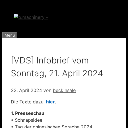
Zum
Inhalt
springen
Menü
[VDS] Infobrief vom
Sonntag, 21. April 2024
22. April 2024
von
beckinsale
Die Texte dazu:
hier
.
1. Presseschau
• Schnapsidee
• Tag der chinesischen Sprache 2024