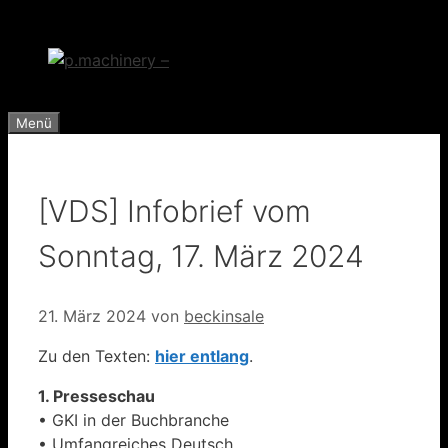
Zum
Inhalt
springen
Menü
[VDS] Infobrief vom
Sonntag, 17. März 2024
21. März 2024
von
beckinsale
Zu den Texten:
hier entlang
.
1. Presseschau
• GKI in der Buchbranche
• Umfangreiches Deutsch