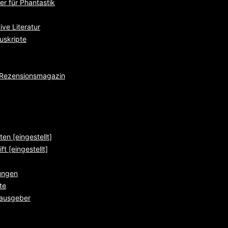
r für Phantastik
ve Literatur
uskripte
e Rezensionsmagazin
ten [eingestellt]
ft [eingestellt]
ungen
te
rausgeber