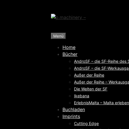
Zum
Inhalt
springen
Menü
Home
Bücher
AndroSF – die SF-Reihe des
AndroSF – die SF-Werkausga
Außer der Reihe
Außer der Reihe – Werkausga
Die Welten der SF
Ikebana
ErlebnisMalta – Malta erleben
Buchladen
Imprints
Cutting Edge