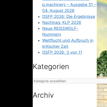
p.machinery – Ausgabe 51 –
04. August 2026
DSFP 2026: Die Ergebnisse
Nachtrag: KLP 2026
Neue REISSWOLF-
Nummern
Weltflucht und Aufbruch in
kritischer Zeit
DSFP 2026: 3 von 11
Kategorien
Kategorien
Archiv