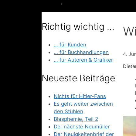
Richtig wichtig …
Wi
… für Kunden
… für Buchhandlungen
4. Ju
… für Autoren & Grafiker
Diete
Neueste Beiträge
Nichts für Hitler-Fans
Es geht weiter zwischen
den Stühlen
Blasphemie, Teil 2
Der nächste Neumüller
Der Neuigkeitenbrief der