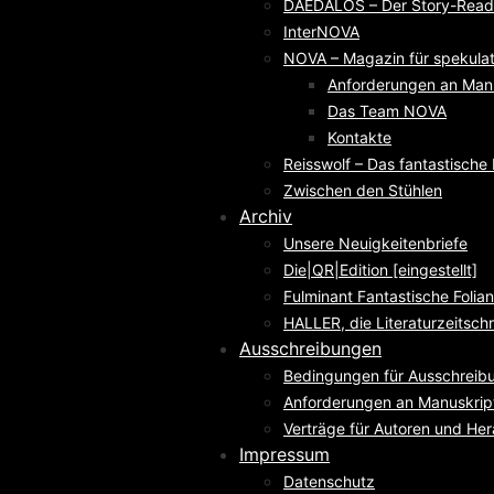
DAEDALOS – Der Story-Reade
InterNOVA
NOVA – Magazin für spekulati
Anforderungen an Man
Das Team NOVA
Kontakte
Reisswolf – Das fantastisch
Zwischen den Stühlen
Archiv
Unsere Neuigkeitenbriefe
Die|QR|Edition [eingestellt]
Fulminant Fantastische Folian
HALLER, die Literaturzeitschri
Ausschreibungen
Bedingungen für Ausschreib
Anforderungen an Manuskrip
Verträge für Autoren und He
Impressum
Datenschutz