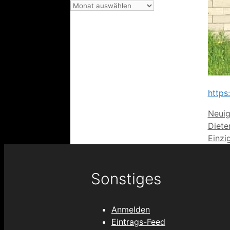
Archiv
https
Kateg
Neuig
Diete
Einzi
Sonstiges
Anmelden
Eintrags-Feed