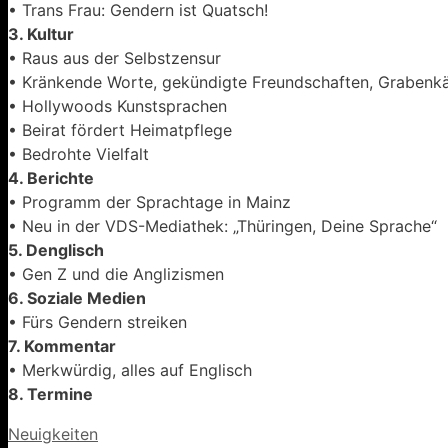
• Trans Frau: Gendern ist Quatsch!
3. Kultur
• Raus aus der Selbstzensur
• Kränkende Worte, gekündigte Freundschaften, Graben
• Hollywoods Kunstsprachen
• Beirat fördert Heimatpflege
• Bedrohte Vielfalt
4. Berichte
• Programm der Sprachtage in Mainz
• Neu in der VDS-Mediathek: „Thüringen, Deine Sprache“
5. Denglisch
• Gen Z und die Anglizismen
6. Soziale Medien
• Fürs Gendern streiken
7. Kommentar
• Merkwürdig, alles auf Englisch
8. Termine
Kategorien
Neuigkeiten