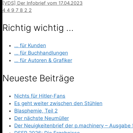
[VDS] Der Infobrief vom 17.04.2023
4 4 9 7 8 2 2
Richtig wichtig …
… für Kunden
… für Buchhandlungen
… für Autoren & Grafiker
Neueste Beiträge
Nichts für Hitler-Fans
Es geht weiter zwischen den Stühlen
Blasphemie, Teil 2
Der nächste Neumüller
Der Neuigkeitenbrief der p.machinery – Ausgabe 
DSFP 2026: Die Ergebnisse