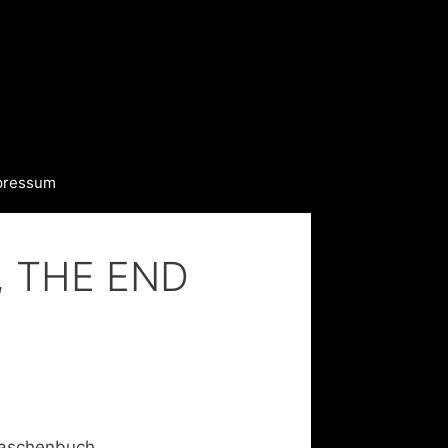
pressum
l., THE END
Taschenbuch