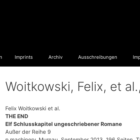
n
Imprints
Archiv
Ausschreibungen
Im
Woitkowski, Felix, et a
Felix Woitkowski et al.
THE END
Elf Schlusskapitel ungeschriebener Romane
Außer der Reihe 9
p.machinery, Murnau, September 2013, 196 Seiten, 