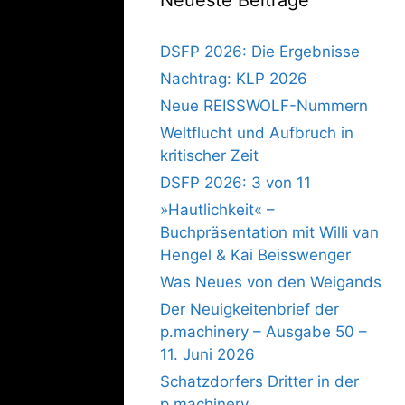
DSFP 2026: Die Ergebnisse
Nachtrag: KLP 2026
Neue REISSWOLF-Nummern
Weltflucht und Aufbruch in
kritischer Zeit
DSFP 2026: 3 von 11
»Hautlichkeit« –
Buchpräsentation mit Willi van
Hengel & Kai Beisswenger
Was Neues von den Weigands
Der Neuigkeitenbrief der
p.machinery – Ausgabe 50 –
11. Juni 2026
Schatzdorfers Dritter in der
p.machinery