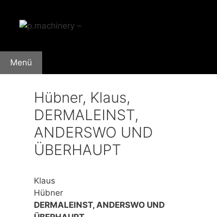
Zum
Inhalt
springen
Menü
Hübner, Klaus,
DERMALEINST,
ANDERSWO UND
ÜBERHAUPT
Klaus
Hübner
DERMALEINST, ANDERSWO UND
ÜBERHAUPT