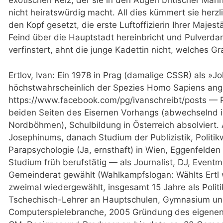
exotischen Reiz, der sie in den Augen britischer Mä
nicht heiratswürdig macht. All dies kümmert sie herzli
den Kopf gesetzt, die erste Luftoffizierin Ihrer Majes
Feind über die Hauptstadt hereinbricht und Pulver
verfinstert, ahnt die junge Kadettin nicht, welches G
Ertlov, Ivan: Ein 1978 in Prag (damalige CSSR) als »J
höchstwahrscheinlich der Spezies Homo Sapiens ang
https://www.facebook.com/pg/ivanschreibt/posts — 
beiden Seiten des Eisernen Vorhangs (abwechselnd i
Nordböhmen), Schulbildung in Österreich absolviert.
Josephinums, danach Studium der Publizistik, Politi
Parapsychologie (Ja, ernsthaft) in Wien, Eggenfeld
Studium früh berufstätig — als Journalist, DJ, Eventm
Gemeinderat gewählt (Wahlkampfslogan: Wählts Ertl 
zweimal wiedergewählt, insgesamt 15 Jahre als Polit
Tschechisch-Lehrer an Hauptschulen, Gymnasium un
Computerspielebranche, 2005 Gründung des eigene