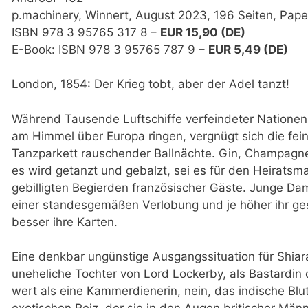
p.machinery, Winnert, August 2023, 196 Seiten, Pap
ISBN 978 3 95765 317 8 –
EUR 15,90 (DE)
E-Book: ISBN 978 3 95765 787 9 –
EUR 5,49 (DE)
London, 1854: Der Krieg tobt, aber der Adel tanzt!
Während Tausende Luftschiffe verfeindeter Nationen
am Himmel über Europa ringen, vergnügt sich die fe
Tanzparkett rauschender Ballnächte. Gin, Champagne
es wird getanzt und gebalzt, sei es für den Heiratsma
gebilligten Begierden französischer Gäste. Junge Da
einer standesgemäßen Verlobung und je höher ihr ges
besser ihre Karten.
Eine denkbar ungünstige Ausgangssituation für Shiara 
uneheliche Tochter von Lord Lockerby, als Bastardin
wert als eine Kammerdienerin, nein, das indische Blut 