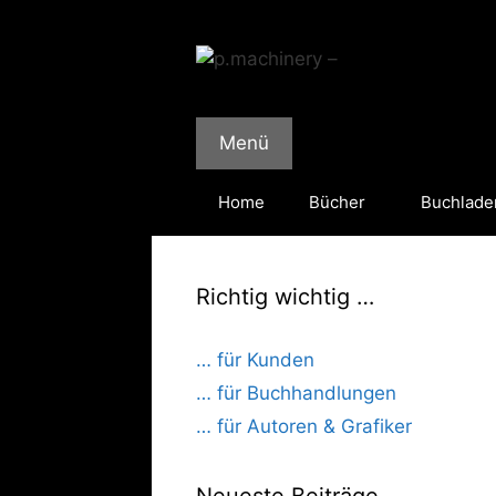
Zum
Inhalt
springen
Menü
Home
Bücher
Buchlade
Richtig wichtig …
… für Kunden
… für Buchhandlungen
… für Autoren & Grafiker
Neueste Beiträge