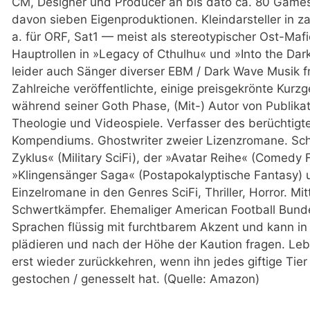
CM, Designer und Producer an bis dato ca. 80 Games 
davon sieben Eigenproduktionen. Kleindarsteller in z
a. für ORF, Sat1 — meist als stereotypischer Ost-Mafio
Hauptrollen in »Legacy of Cthulhu« und »Into the Da
leider auch Sänger diverser EBM / Dark Wave Musik
Zahlreiche veröffentlichte, einige preisgekrönte Kur
während seiner Goth Phase, (Mit-) Autor von Publik
Theologie und Videospiele. Verfasser des berüchti
Kompendiums. Ghostwriter zweier Lizenzromane. Sch
Zyklus« (Military SciFi), der »Avatar Reihe« (Comedy F
»Klingensänger Saga« (Postapokalyptische Fantasy) 
Einzelromane in den Genres SciFi, Thriller, Horror. Mi
Schwertkämpfer. Ehemaliger American Football Bundesl
Sprachen flüssig mit furchtbarem Akzent und kann in
plädieren und nach der Höhe der Kaution fragen. Lebt 
erst wieder zurückkehren, wenn ihn jedes giftige Tie
gestochen / genesselt hat. (Quelle: Amazon)