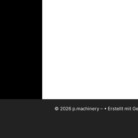
© 2026 p.machinery –
• Erstellt mit
Ge