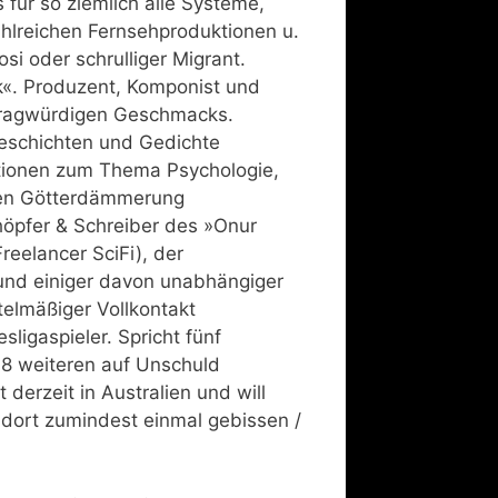
für so ziemlich alle Systeme,
ahlreichen Fernsehproduktionen u.
si oder schrulliger Migrant.
rk«. Produzent, Komponist und
 fragwürdigen Geschmacks.
zgeschichten und Gedichte
ationen zum Thema Psychologie,
gten Götterdämmerung
öpfer & Schreiber des »Onur
reelancer SciFi), der
und einiger davon unabhängiger
ttelmäßiger Vollkontakt
igaspieler. Spricht fünf
 8 weiteren auf Unschuld
derzeit in Australien und will
r dort zumindest einmal gebissen /