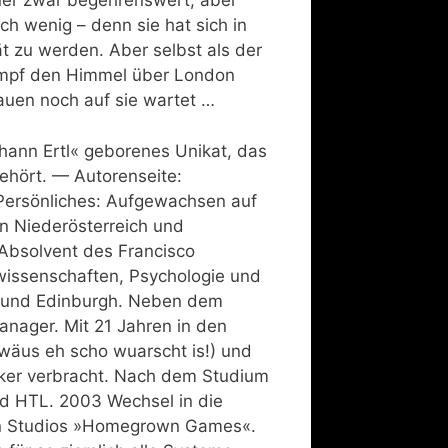
nner zwar begehrenswert, aber
ch wenig – denn sie hat sich in
tät zu werden. Aber selbst als der
dampf den Himmel über London
rauen noch auf sie wartet …
ohann Ertl« geborenes Unikat, das
ehört. — Autorenseite:
Persönliches: Aufgewachsen auf
n Niederösterreich und
 Absolvent des Francisco
kwissenschaften, Psychologie und
en und Edinburgh. Neben dem
anager. Mit 21 Jahren in den
wäus eh scho wuarscht is!) und
iker verbracht. Nach dem Studium
d HTL. 2003 Wechsel in die
n Studios »Homegrown Games«.