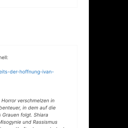
ell:
its-der-hoffnung-ivan-
 Horror verschmelzen in
benteuer, in dem auf die
 Grauen folgt. Shiara
e Misogynie und Rassismus