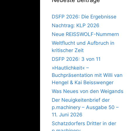
DSFP 2026: Die Ergebnisse
Nachtrag: KLP 2026
Neue REISSWOLF-Nummern
Weltflucht und Aufbruch in
kritischer Zeit
DSFP 2026: 3 von 11
»Hautlichkeit« –
Buchpräsentation mit Willi van
Hengel & Kai Beisswenger
Was Neues von den Weigands
Der Neuigkeitenbrief der
p.machinery – Ausgabe 50 –
11. Juni 2026
Schatzdorfers Dritter in der
p.machinery