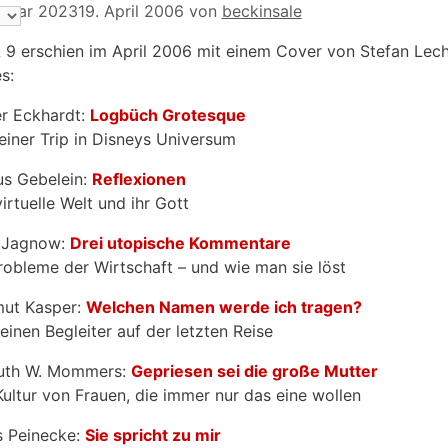
anuar 2023
19. April 2006
von
beckinsale
9 erschien im April 2006 mit einem Cover von Stefan Lec
s:
r Eckhardt:
Logbüch Grotesque
leiner Trip in Disneys Universum
s Gebelein:
Reflexionen
irtuelle Welt und ihr Gott
 Jagnow:
Drei utopische Kommentare
robleme der Wirtschaft – und wie man sie löst
ut Kasper:
Welchen Namen werde ich tragen?
leinen Begleiter auf der letzten Reise
uth W. Mommers:
Gepriesen sei die große Mutter
Kultur von Frauen, die immer nur das eine wollen
s Peinecke:
Sie spricht zu mir