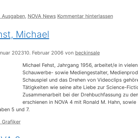
orien
 Ausgaben
,
NOVA News
Kommentar hinterlassen
st, Michael
anuar 2023
10. Februar 2006
von
beckinsale
Michael Fehst, Jahrgang 1956, arbeitet/e in vielen
Schauwerbe- sowie Mediengestalter, Medienproduc
Schauspiel und das Drehen von Videoclips gehör
Tätigkeiten wie seine alte Liebe zur Science-Fict
Zusammenarbeit bei der Drehbuchfassung zu dem T
erschienen in NOVA 4 mit Ronald M. Hahn, sowie
ben 5 und 7.
orien
Grafiker