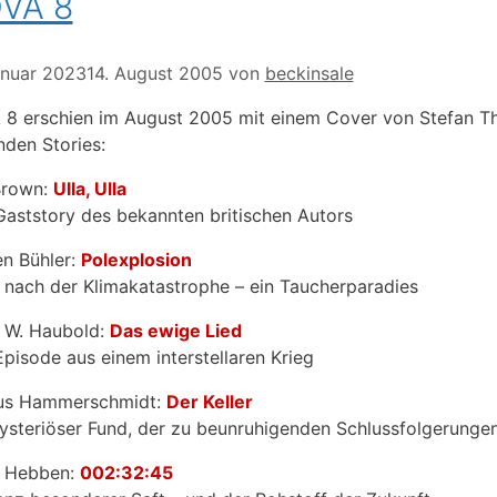
VA 8
anuar 2023
14. August 2005
von
beckinsale
8 erschien im August 2005 mit einem Cover von Stefan T
nden Stories:
Brown:
Ulla, Ulla
Gaststory des bekannten britischen Autors
n Bühler:
Polexplosion
n nach der Klimakatastrophe – ein Taucherparadies
 W. Haubold:
Das ewige Lied
Episode aus einem interstellaren Krieg
us Hammerschmidt:
Der Keller
ysteriöser Fund, der zu beunruhigenden Schlussfolgerungen
k Hebben:
002:32:45