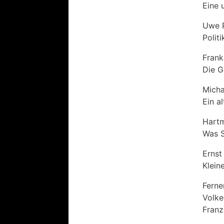
Eine 
Uwe 
Polit
Frank
Die G
Micha
Ein a
Hartm
Was S
Ernst
Klein
Ferne
Volke
Franz