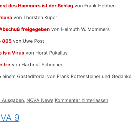
est des Hammers ist der Schlag
von Frank Hebben
rsona
von Thorsten Küper
Abschuß freigegeben
von Helmuth W. Mommers
e 805
von Uwe Post
 Is a Virus
von Horst Pukallus
e tre
von Hartmut Schönherr
 einem Gasteditorial von Frank Rottensteiner und Gedan
orien
 Ausgaben
,
NOVA News
Kommentar hinterlassen
VA 9