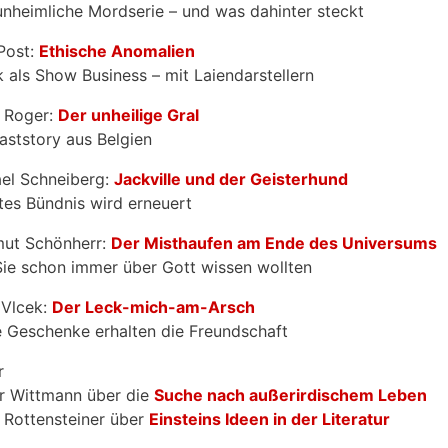
unheimliche Mordserie – und was dahinter steckt
Post:
Ethische Anomalien
ik als Show Business – mit Laiendarstellern
 Roger:
Der unheilige Gral
aststory aus Belgien
el Schneiberg:
Jackville und der Geisterhund
ltes Bündnis wird erneuert
ut Schönherr:
Der Misthaufen am Ende des Universums
ie schon immer über Gott wissen wollten
 Vlcek:
Der Leck-mich-am-Arsch
e Geschenke erhalten die Freundschaft
r
r Wittmann über die
Suche nach außerirdischem Leben
 Rottensteiner über
Einsteins Ideen in der Literatur