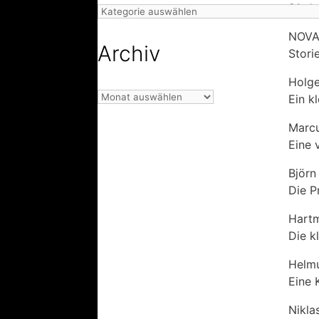
21. J
Kategorien
NOVA 
Archiv
Storie
Holge
Archiv
Ein k
Marcu
Eine v
Björn
Die P
Hartm
Die k
Helm
Eine 
Nikla