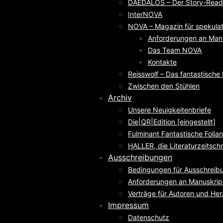
DAEDALOS – Der Story-Reade
InterNOVA
NOVA – Magazin für spekulati
Anforderungen an Man
Das Team NOVA
Kontakte
Reisswolf – Das fantastisch
Zwischen den Stühlen
Archiv
Unsere Neuigkeitenbriefe
Die|QR|Edition [eingestellt]
Fulminant Fantastische Folian
HALLER, die Literaturzeitschri
Ausschreibungen
Bedingungen für Ausschreib
Anforderungen an Manuskrip
Verträge für Autoren und He
Impressum
Datenschutz