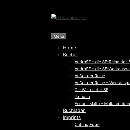
Zum
Inhalt
springen
Menü
Home
Bücher
AndroSF – die SF-Reihe des
AndroSF – die SF-Werkausga
Außer der Reihe
Außer der Reihe – Werkausga
Die Welten der SF
Ikebana
ErlebnisMalta – Malta erleben
Buchladen
Imprints
Cutting Edge