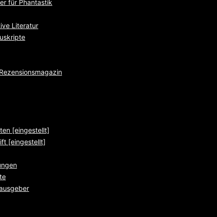
r für Phantastik
ve Literatur
uskripte
e Rezensionsmagazin
ten [eingestellt]
ft [eingestellt]
ungen
te
rausgeber