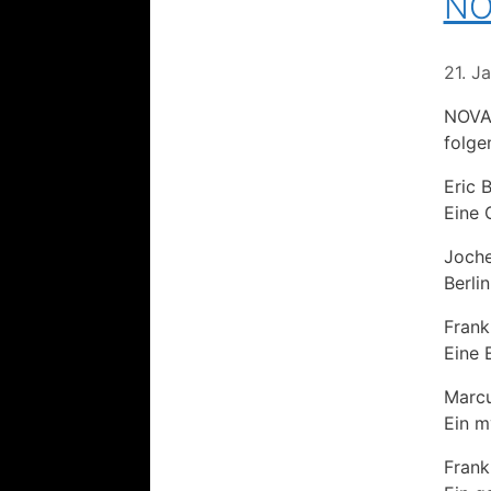
NO
21. J
NOVA 
folge
Eric 
Eine 
Joche
Berli
Frank
Eine 
Marc
Ein m
Fran