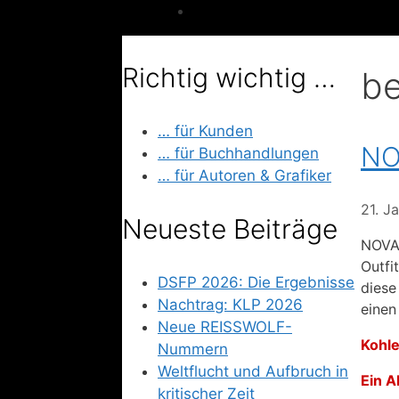
Richtig wichtig …
be
… für Kunden
NO
… für Buchhandlungen
… für Autoren & Grafiker
21. J
Neueste Beiträge
NOVA 
Outfi
DSFP 2026: Die Ergebnisse
diese
Nachtrag: KLP 2026
einen
Neue REISSWOLF-
Kohl
Nummern
Weltflucht und Aufbruch in
Ein A
kritischer Zeit