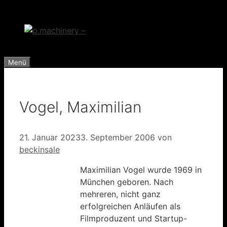
Zum
Inhalt
springen
Menü
Vogel, Maximilian
21. Januar 2023
3. September 2006
von
beckinsale
Maximilian Vogel wurde 1969 in
München geboren. Nach
mehreren, nicht ganz
erfolgreichen Anläufen als
Filmproduzent und Startup-