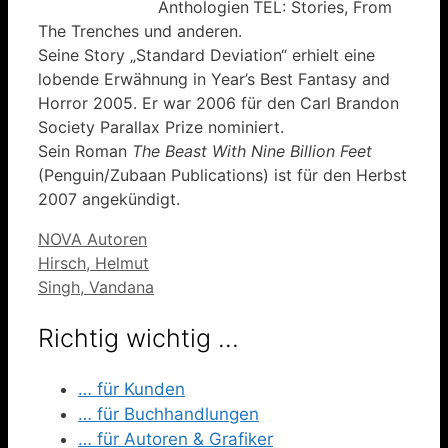
Anthologien
TEL: Stories, From
The Trenches und anderen.
Seine Story „Standard Deviation“ erhielt eine
lobende Erwähnung in Year’s Best Fantasy and
Horror 2005. Er war 2006 für den Carl Brandon
Society Parallax Prize nominiert.
Sein Roman
The Beast With Nine Billion Feet
(Penguin/Zubaan Publications) ist für den Herbst
2007 angekündigt.
Kategorien
NOVA Autoren
Hirsch, Helmut
Singh, Vandana
Richtig wichtig …
… für Kunden
… für Buchhandlungen
… für Autoren & Grafiker