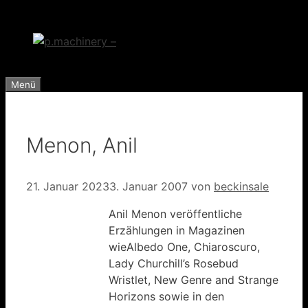
Zum
Inhalt
springen
Menü
Menon, Anil
21. Januar 2023
3. Januar 2007
von
beckinsale
Anil Menon veröffentliche
Erzählungen in Magazinen
wieAlbedo One, Chiaroscuro,
Lady Churchill’s Rosebud
Wristlet, New Genre and Strange
Horizons sowie in den