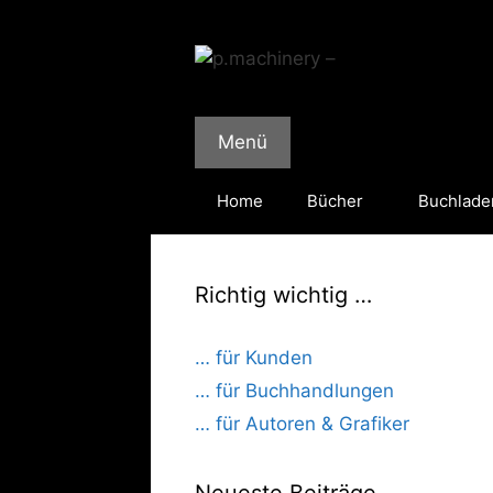
Zum
Inhalt
springen
Menü
Home
Bücher
Buchlade
Richtig wichtig …
… für Kunden
… für Buchhandlungen
… für Autoren & Grafiker
Neueste Beiträge