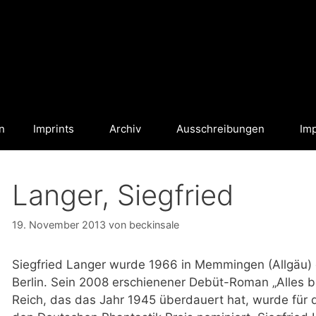
n
Imprints
Archiv
Ausschreibungen
Im
Langer, Siegfried
19. November 2013
von
beckinsale
Siegfried Langer wurde 1966 in Memmingen (Allgäu) g
Berlin. Sein 2008 erschienener Debüt-Roman „Alles bl
Reich, das das Jahr 1945 überdauert hat, wurde für 