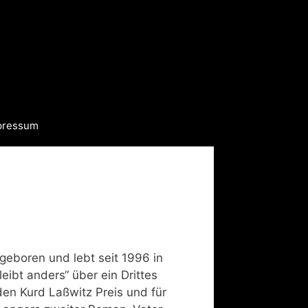
pressum
eboren und lebt seit 1996 in
eibt anders“ über ein Drittes
den Kurd Laßwitz Preis und für