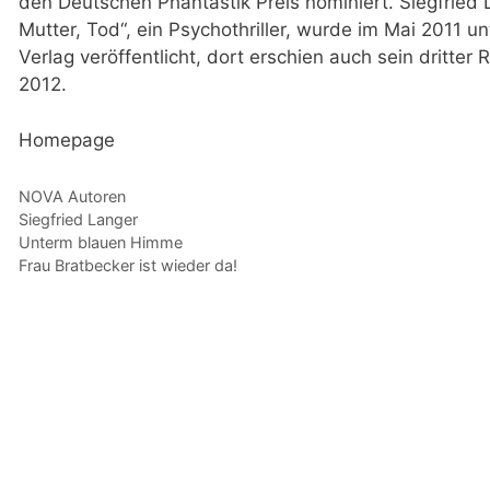
den Deutschen Phantastik Preis nominiert. Siegfried 
Mutter, Tod“, ein Psychothriller, wurde im Mai 2011 un
Verlag veröffentlicht, dort erschien auch sein dritter
2012.
Homepage
Kategorien
NOVA Autoren
Schlagwörter
Siegfried Langer
Unterm blauen Himme
Frau Bratbecker ist wieder da!