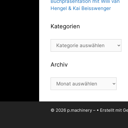
Buchpräsentation mit Willi van
Hengel & Kai Beisswenger
Kategorien
Kategorien
Archiv
Archiv
© 2026 p.machinery –
• Erstellt mit
Ge