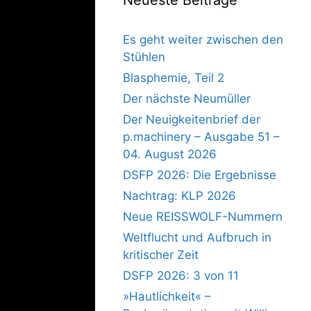
Es geht weiter zwischen den
Stühlen
Blasphemie, Teil 2
Der nächste Neumüller
Der Neuigkeitenbrief der
p.machinery – Ausgabe 51 –
04. August 2026
DSFP 2026: Die Ergebnisse
Nachtrag: KLP 2026
Neue REISSWOLF-Nummern
Weltflucht und Aufbruch in
kritischer Zeit
DSFP 2026: 3 von 11
»Hautlichkeit« –