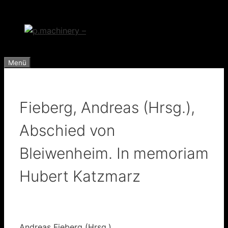
Zum
Inhalt
springen
Menü
Fieberg, Andreas (Hrsg.),
Abschied von
Bleiwenheim. In memoriam
Hubert Katzmarz
Andreas Fieberg (Hrsg.)