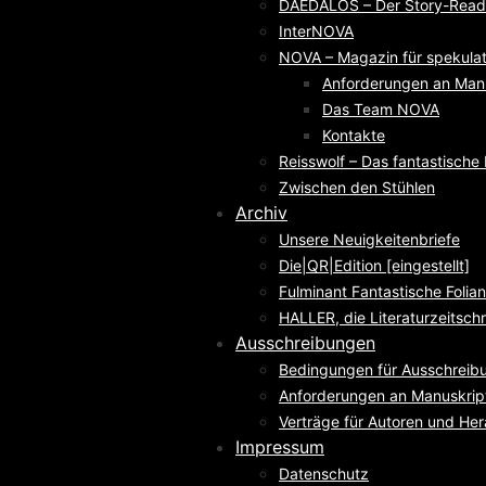
DAEDALOS – Der Story-Reade
InterNOVA
NOVA – Magazin für spekulati
Anforderungen an Man
Das Team NOVA
Kontakte
Reisswolf – Das fantastisch
Zwischen den Stühlen
Archiv
Unsere Neuigkeitenbriefe
Die|QR|Edition [eingestellt]
Fulminant Fantastische Folian
HALLER, die Literaturzeitschri
Ausschreibungen
Bedingungen für Ausschreib
Anforderungen an Manuskrip
Verträge für Autoren und He
Impressum
Datenschutz