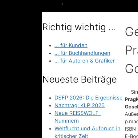
Richtig wichtig …
Ge
… für Kunden
Pr
… für Buchhandlungen
… für Autoren & Grafiker
Go
Neueste Beiträge
Sin
DSFP 2026: Die Ergebnisse
Prag
Nachtrag: KLP 2026
Gesch
Neue REISSWOLF-
Außer
Nummern
p.mac
Weltflucht und Aufbruch in
ISBN 
kritischer Zeit
E-Boo