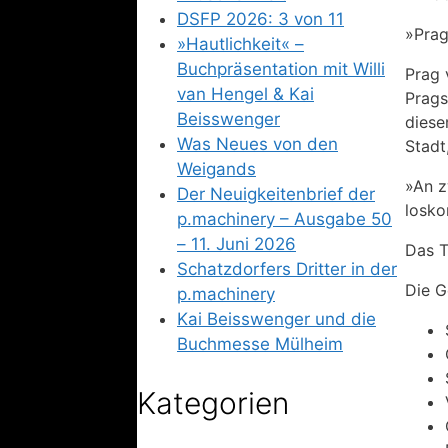
DSFP 2026: 3 von 11
»Prag
»Hautlichkeit« –
Buchpräsentation mit Willi
Prag 
van Hengel & Kai
Prags
Beisswenger
diese
Was Neues von den
Stadt
Weigands
»An z
Der Neuigkeitenbrief der
losk
p.machinery – Ausgabe 50
– 11. Juni 2026
Das T
Schatzdorfers Dritter in der
Die G
p.machinery
Kai Beisswenger und die
Buchmesse Mülheim
Kategorien