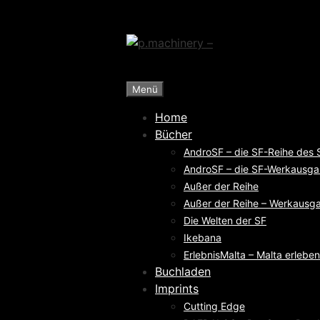
Zum
Inhalt
springen
Menü
Home
Bücher
AndroSF – die SF-Reihe des
AndroSF – die SF-Werkausga
Außer der Reihe
Außer der Reihe – Werkausga
Die Welten der SF
Ikebana
ErlebnisMalta – Malta erleben
Buchladen
Imprints
Cutting Edge