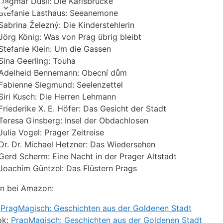
Dagmar Dusil: Die Karlsbrücke
Stefanie Lasthaus: Seeanemone
Sabrina Železný: Die Kinderstehlerin
Jörg König: Was von Prag übrig bleibt
Stefanie Klein: Um die Gassen
Sina Geerling: Touha
Adelheid Bennemann: Obecní dům
Fabienne Siegmund: Seelenzettel
Siri Kusch: Die Herren Lehmann
Friederike X. E. Höfer: Das Gesicht der Stadt
Teresa Ginsberg: Insel der Obdachlosen
Julia Vogel: Prager Zeitreise
Dr. Dr. Michael Hetzner: Das Wiedersehen
Gerd Scherm: Eine Nacht in der Prager Altstadt
Joachim Güntzel: Das Flüstern Prags
n bei Amazon:
:
PragMagisch: Geschichten aus der Goldenen Stadt
ok:
PragMagisch: Geschichten aus der Goldenen Stadt