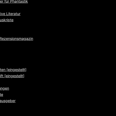
r für Phantastik
ve Literatur
uskripte
e Rezensionsmagazin
ten [eingestellt]
ft [eingestellt]
ungen
te
rausgeber