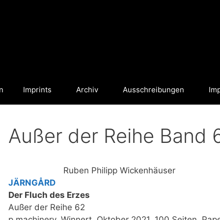
n
Imprints
Archiv
Ausschreibungen
Im
Außer der Reihe Band 
Ruben Philipp Wickenhäuser
JÄRNGÅRD
Der Fluch des Erzes
Außer der Reihe 62
p.machinery, Winnert, Oktober 2021, 100 Seiten, Pap