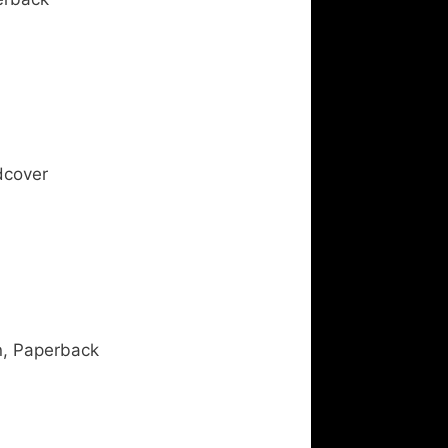
dcover
n, Paperback