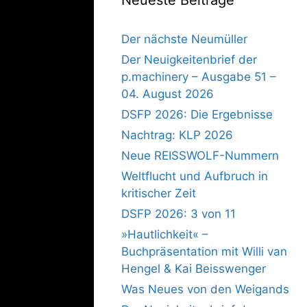
Der nächste Neumüller
Der Neuigkeitenbrief der
p.machinery – Ausgabe 51 –
04. August 2026
DSFP 2026: Die Ergebnisse
Nachtrag: KLP 2026
Neue REISSWOLF-Nummern
Weltflucht und Aufbruch in
kritischer Zeit
DSFP 2026: 3 von 11
»Hautlichkeit« –
Buchpräsentation mit Willi van
Hengel & Kai Beisswenger
Was Neues von den Weigands