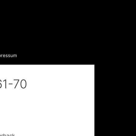
pressum
61-70
erback