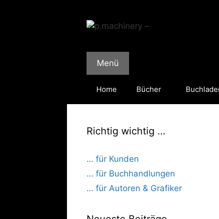
Zum
Inhalt
springen
Menü
Home
Bücher
Buchlade
Richtig wichtig …
… für Kunden
… für Buchhandlungen
… für Autoren & Grafiker
Neueste Beiträge