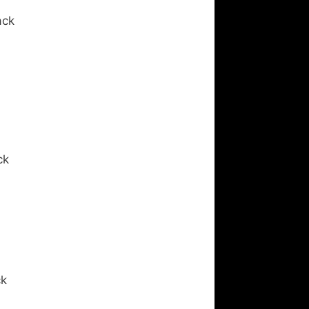
ack
ck
ck