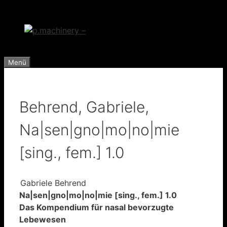
Zum
Inhalt
springen
Menü
Behrend, Gabriele,
Na|sen|gno|mo|no|mie
[sing., fem.] 1.0
Gabriele Behrend
Na|sen|gno|mo|no|mie [sing., fem.] 1.0
Das Kompendium für nasal bevorzugte
Lebewesen