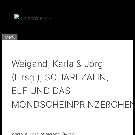
Zum
Inhalt
springen
Menü
Weigand, Karla & Jörg
(Hrsg.), SCHARFZAHN,
ELF UND DAS
MONDSCHEINPRINZEßCHE
Karla & Jörg Weigand (Hrsg.)