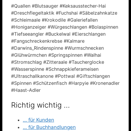
#Quallen #Blutsauger #Keksausstecher-Hai
#Dreschflegeltaktik #Fuchshai #Säbelzahnkatze
#Schleimaale #Krokodile #Galeriefallen
#Honiganzeiger #Würgeschlangen #Bolaspinnen
#Tiefseeangler #Buckelwal #Eierschlangen
#Fangschreckenkrebse #Kalmare
#Darwins_Rindenspinne #Wurmschnecken
#Glühwürmchen #Springspinnen #Walhai
#Stromschlag #Zitteraale #Taucherglocke
#Wasserspinne #Schnappkieferameisen
#Ultraschallkanone #Pottwal #Giftschlangen
#Spinnen #Schützenfisch #Harpyie #Kronenadler
#Haast-Adler
Richtig wichtig …
… für Kunden
… für Buchhandlungen