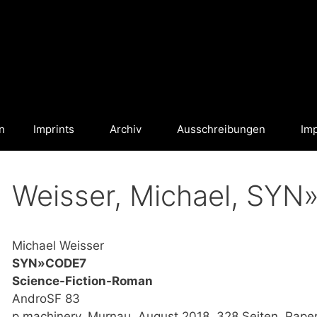
n
Imprints
Archiv
Ausschreibungen
Im
Weisser, Michael, SY
Michael Weisser
SYN»CODE7
Science-Fiction-Roman
AndroSF 83
p.machinery, Murnau, August 2018, 328 Seiten, Pape