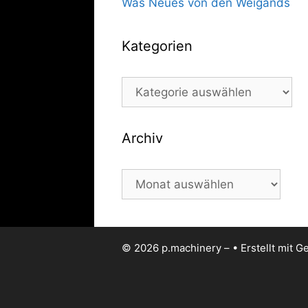
Was Neues von den Weigands
Kategorien
Kategorien
Archiv
Archiv
© 2026 p.machinery –
• Erstellt mit
Ge