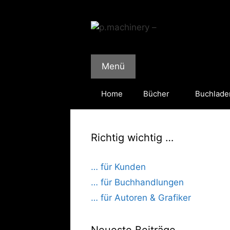
Zum
Inhalt
springen
Menü
Home
Bücher
Buchlade
Richtig wichtig …
… für Kunden
… für Buchhandlungen
… für Autoren & Grafiker
Neueste Beiträge