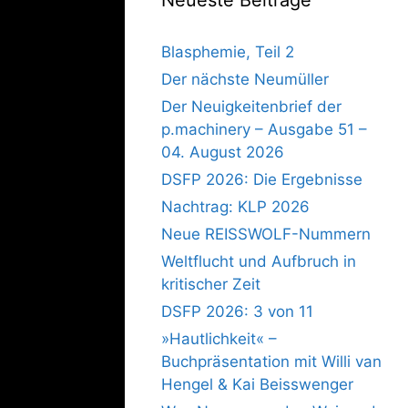
Blasphemie, Teil 2
Der nächste Neumüller
Der Neuigkeitenbrief der
p.machinery – Ausgabe 51 –
04. August 2026
DSFP 2026: Die Ergebnisse
Nachtrag: KLP 2026
Neue REISSWOLF-Nummern
Weltflucht und Aufbruch in
kritischer Zeit
DSFP 2026: 3 von 11
»Hautlichkeit« –
Buchpräsentation mit Willi van
Hengel & Kai Beisswenger