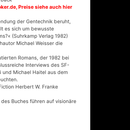
oker.de
, Preise siehe auch
hier
wendung der Gentechnik beruht,
lt es sich um bewusste
ms?« (Suhrkamp Verlag 1982)
hautor Michael Weisser die
utierten Romans, der 1982 bei
lussreiche Interviews des SF-
4 und Michael Haitel aus dem
euchten.
iction Herbert W. Franke
 des Buches führen auf visionäre