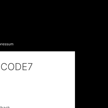
pressum
N»CODE7
rback