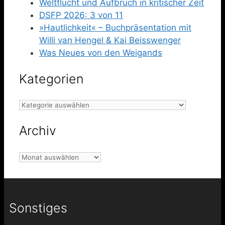
Weltflucht und Aufbruch in kritischer Zeit
DSFP 2026: 3 von 11
»Hautlichkeit« – Buchpräsentation mit
Willi van Hengel & Kai Beisswenger
Was Neues von den Weigands
Kategorien
Kategorien
Archiv
Archiv
Sonstiges