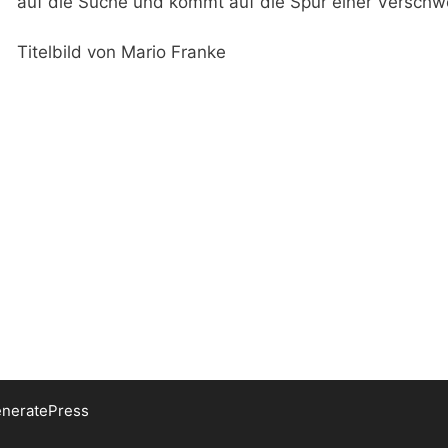
auf die Suche und kommt auf die Spur einer Versc
Titelbild von Mario Franke
neratePress