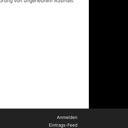
hwörung von ungeheurem Ausmaß.
Anmelden
Eintrags-Feed