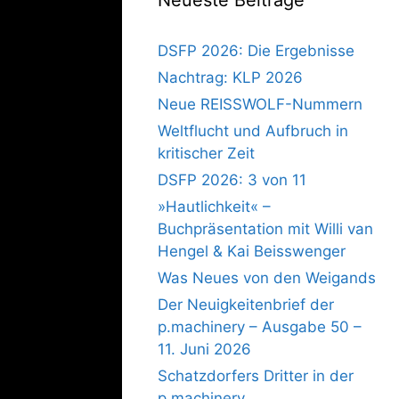
DSFP 2026: Die Ergebnisse
Nachtrag: KLP 2026
Neue REISSWOLF-Nummern
Weltflucht und Aufbruch in
kritischer Zeit
DSFP 2026: 3 von 11
»Hautlichkeit« –
Buchpräsentation mit Willi van
Hengel & Kai Beisswenger
Was Neues von den Weigands
Der Neuigkeitenbrief der
p.machinery – Ausgabe 50 –
11. Juni 2026
Schatzdorfers Dritter in der
p.machinery