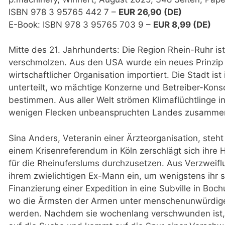
ISBN 978 3 95765 442 7 –
EUR 26,90 (DE)
E-Book: ISBN 978 3 95765 703 9 –
EUR 8,99 (DE)
Mitte des 21. Jahrhunderts: Die Region Rhein-Ruhr ist
verschmolzen. Aus den USA wurde ein neues Prinzip g
wirtschaftlicher Organisation importiert. Die Stadt ist
unterteilt, wo mächtige Konzerne und Betreiber-Kon
bestimmen. Aus aller Welt strömen Klimaflüchtlinge in
wenigen Flecken unbeanspruchten Landes zusamme
Sina Anders, Veteranin einer Ärzteorganisation, steh
einem Krisenreferendum in Köln zerschlägt sich ihr
für die Rheinuferslums durchzusetzen. Aus Verzweiflu
ihrem zwielichtigen Ex-Mann ein, um wenigstens ihr s
Finanzierung einer Expedition in eine Subville in Boc
wo die Ärmsten der Armen unter menschenunwürdig
werden. Nachdem sie wochenlang verschwunden ist, 