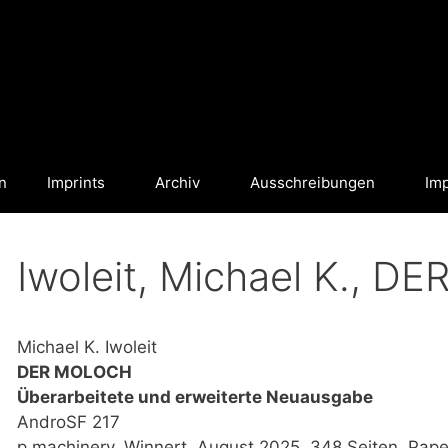
n
Imprints
Archiv
Ausschreibungen
Im
Iwoleit, Michael K., 
Michael K. Iwoleit
DER MOLOCH
Überarbeitete und erweiterte Neuausgabe
AndroSF 217
p.machinery, Winnert, August 2025, 348 Seiten, Pap