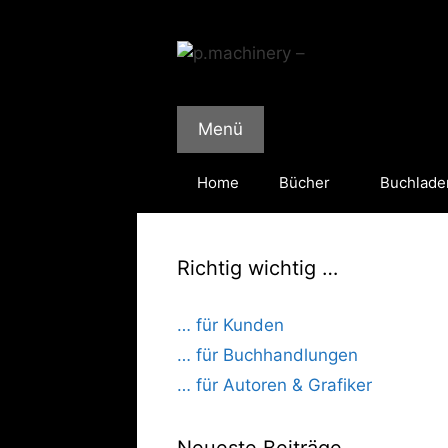
Zum
Inhalt
springen
Menü
Home
Bücher
Buchlade
Richtig wichtig …
… für Kunden
… für Buchhandlungen
… für Autoren & Grafiker
Neueste Beiträge