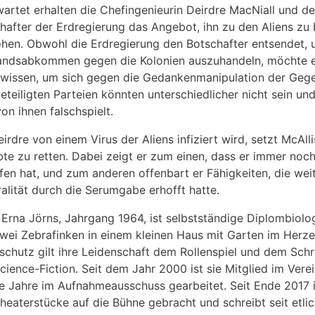
artet erhalten die Chefingenieurin Deirdre MacNiall und d
hafter der Erdregierung das Angebot, ihn zu den Aliens zu b
hen. Obwohl die Erdregierung den Botschafter entsendet, u
andsabkommen gegen die Kolonien auszuhandeln, möchte er
 wissen, um sich gegen die Gedankenmanipulation der Gege
beteiligten Parteien könnten unterschiedlicher nicht sein un
von ihnen falschspielt.
eirdre von einem Virus der Aliens infiziert wird, setzt McAlli
bte zu retten. Dabei zeigt er zum einen, dass er immer no
en hat, und zum anderen offenbart er Fähigkeiten, die wei
alität durch die Serumgabe erhofft hatte.
 Erna Jörns, Jahrgang 1964, ist selbstständige Diplombiolo
wei Zebrafinken in einem kleinen Haus mit Garten im Herzen
schutz gilt ihre Leidenschaft dem Rollenspiel und dem Sch
cience-Fiction. Seit dem Jahr 2000 ist sie Mitglied im Vere
he Jahre im Aufnahmeausschuss gearbeitet. Seit Ende 2017 is
Theaterstücke auf die Bühne gebracht und schreibt seit etl