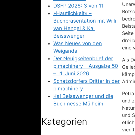
Unerw
DSFP 2026: 3 von 11
Botsc
»Hautlichkeit« –
bedro
Buchpräsentation mit Willi
Beist
van Hengel & Kai
Seite
Beisswenger
drei 
Was Neues von den
eine 
Weigands
Der Neuigkeitenbrief der
Als D
p.machinery – Ausgabe 50
Gelie
– 11. Juni 2026
kämpf
Schatzdorfers Dritter in der
Admir
p.machinery
Petra
Kai Beisswenger und die
und z
Buchmesse Mülheim
Natur
und S
Kategorien
etlic
vier 