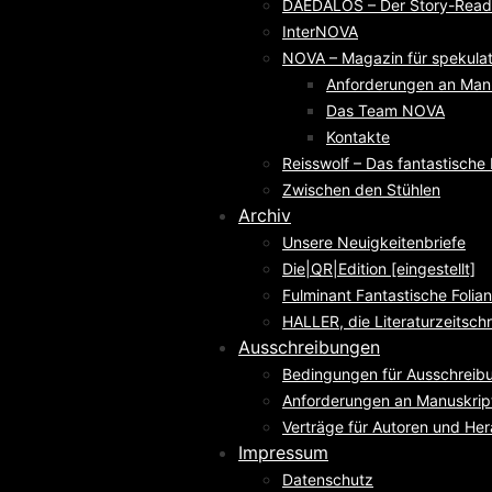
DAEDALOS – Der Story-Reade
InterNOVA
NOVA – Magazin für spekulati
Anforderungen an Man
Das Team NOVA
Kontakte
Reisswolf – Das fantastisch
Zwischen den Stühlen
Archiv
Unsere Neuigkeitenbriefe
Die|QR|Edition [eingestellt]
Fulminant Fantastische Folian
HALLER, die Literaturzeitschri
Ausschreibungen
Bedingungen für Ausschreib
Anforderungen an Manuskrip
Verträge für Autoren und He
Impressum
Datenschutz