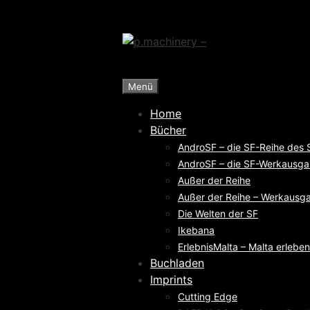
Zum
Inhalt
springen
Menü
Home
Bücher
AndroSF – die SF-Reihe des
AndroSF – die SF-Werkausga
Außer der Reihe
Außer der Reihe – Werkausga
Die Welten der SF
Ikebana
ErlebnisMalta – Malta erleben
Buchladen
Imprints
Cutting Edge