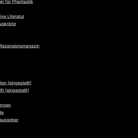
r für Phantastik
ve Literatur
uskripte
e Rezensionsmagazin
ten [eingestellt]
ft [eingestellt]
ungen
te
rausgeber