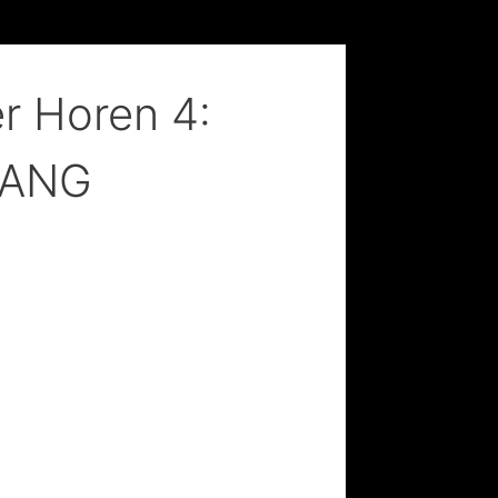
er Horen 4:
GANG