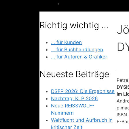
Richtig wichtig …
Jö
… für Kunden
D
… für Buchhandlungen
… für Autoren & Grafiker
Neueste Beiträge
Petra
DYSI
DSFP 2026: Die Ergebnisse
Im Li
Nachtrag: KLP 2026
Andr
Neue REISSWOLF-
p.mac
Nummern
ISBN 
Weltflucht und Aufbruch in
E-Boo
kritischer Zeit