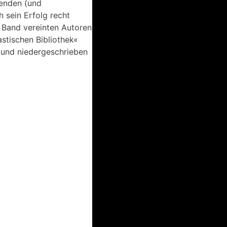
tenden (und
 sein Erfolg recht
m Band vereinten Autoren
stischen Bibliothek«
t und niedergeschrieben