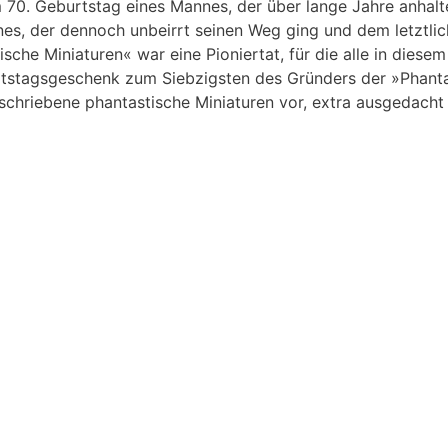
 70. Geburtstag eines Mannes, der über lange Jahre anhal
s, der dennoch unbeirrt seinen Weg ging und dem letztlich
sche Miniaturen« war eine Pioniertat, für die alle in diese
rtstagsgeschenk zum Siebzigsten des Gründers der »Phanta
eschriebene phantastische Miniaturen vor, extra ausgedach