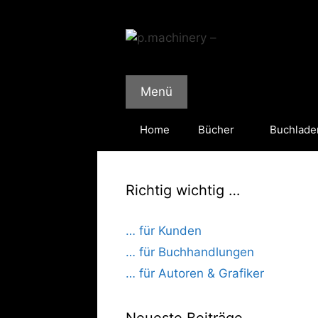
Zum
Inhalt
springen
Menü
Home
Bücher
Buchlade
Richtig wichtig …
… für Kunden
… für Buchhandlungen
… für Autoren & Grafiker
Neueste Beiträge