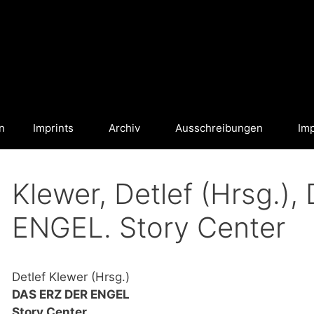
n
Imprints
Archiv
Ausschreibungen
Im
Klewer, Detlef (Hrsg.)
ENGEL. Story Center
Detlef Klewer (Hrsg.)
DAS ERZ DER ENGEL
Story Center