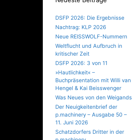
DSFP 2026: Die Ergebnisse
Nachtrag: KLP 2026
Neue REISSWOLF-Nummern
Weltflucht und Aufbruch in
kritischer Zeit
DSFP 2026: 3 von 11
»Hautlichkeit« –
Buchpräsentation mit Willi van
Hengel & Kai Beisswenger
Was Neues von den Weigands
Der Neuigkeitenbrief der
p.machinery – Ausgabe 50 –
11. Juni 2026
Schatzdorfers Dritter in der
p.machinery