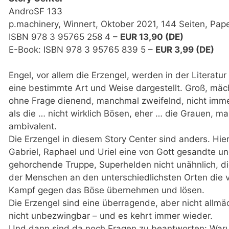
AndroSF 133
p.machinery, Winnert, Oktober 2021, 144 Seiten, Pap
ISBN 978 3 95765 258 4 –
EUR 13,90 (DE)
E-Book: ISBN 978 3 95765 839 5 –
EUR 3,99 (DE)
Engel, vor allem die Erzengel, werden in der Literatur
eine bestimmte Art und Weise dargestellt. Groß, mäc
ohne Frage dienend, manchmal zweifelnd, nicht imm
als die … nicht wirklich Bösen, eher … die Grauen, m
ambivalent.
Die Erzengel in diesem Story Center sind anders. Hier
Gabriel, Raphael und Uriel eine von Gott gesandte u
gehorchende Truppe, Superhelden nicht unähnlich, di
der Menschen an den unterschiedlichsten Orten die
Kampf gegen das Böse übernehmen und lösen.
Die Erzengel sind eine überragende, aber nicht allmä
nicht unbezwingbar – und es kehrt immer wieder.
Und dann sind da noch Fragen zu beantworten: Warum