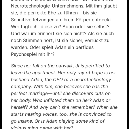
Neurotechnologie-Unternehmens. Mit ihm glaubt
sie, die perfekte Ehe zu führen – bis sie
Schnittverletzungen an ihrem Körper entdeckt.
Wer fügte ihr diese zu? Adan oder sie selbst?
Und warum erinnert sie sich nicht? Als sie auch
noch Stimmen hört, ist sie sicher, verrückt zu
werden. Oder spielt Adan ein perfides
Psychospiel mit ihr?
Since her fall on the catwalk, Ji is petrified to
leave the apartment. Her only ray of hope is her
husband Adan, the CEO of a neurotechnology
company. With him, she believes she has the
perfect marriage—until she discovers cuts on
her body. Who inflicted them on her? Adan or
herself? And why can’t she remember? When she
starts hearing voices, too, she is convinced to
go insane. Or is Adan playing some kind of
vicious mind game with her?