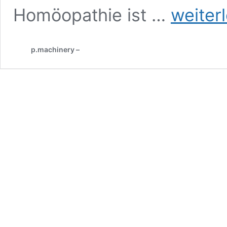
Knall,
Homöopathie ist …
weiter
Kristjan,
PLATON
SIEHT
p.machinery –
CHEMTRAILS